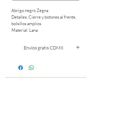
Abrigo negro Zegna
Detalles: Cierre y botones al frente,
bolsillos amplios
Material: Lana
Envíos gratis CDMX
Envíos gratis CDMX
BOUTIQUE DE LUJO PARA CABALLEROS
55 7844 9901