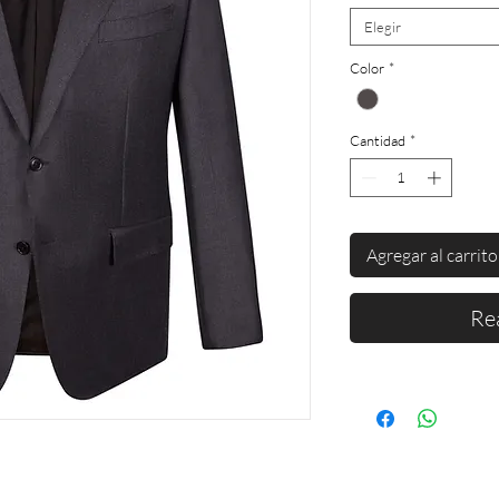
Elegir
Color
*
Cantidad
*
Agregar al carrito
Re