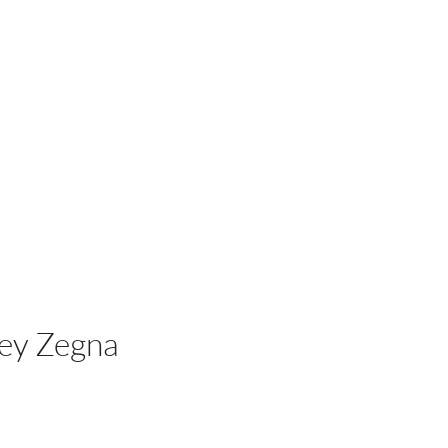
Iniciar sesión
ey Zegna
cio