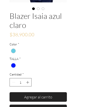
Blazer Isaia azul
claro
Precio
$38,900.00
Color
*
TALLA
*
Cantidad
*
Agregar al carrito