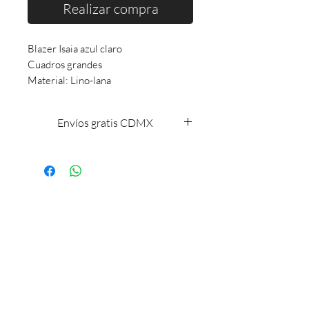
Realizar compra
Blazer Isaia azul claro
Cuadros grandes
Material: Lino-lana
Envíos gratis CDMX
Envíos gratis CDMX
BOUTIQUE DE LUJO PARA CABALLEROS
55 7844 9901