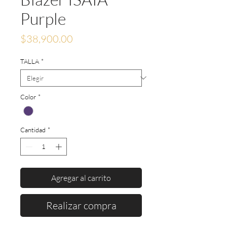
Purple
Precio
$38,900.00
TALLA
*
Color
*
Cantidad
*
Agregar al carrito
Realizar compra