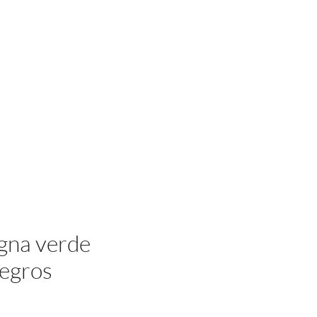
Iniciar sesión
gna verde
egros
cio