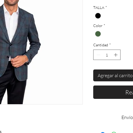
TALLA
*
Color
*
Cantidad
*
Agregar al carrito
Re
Envío
Enví
os