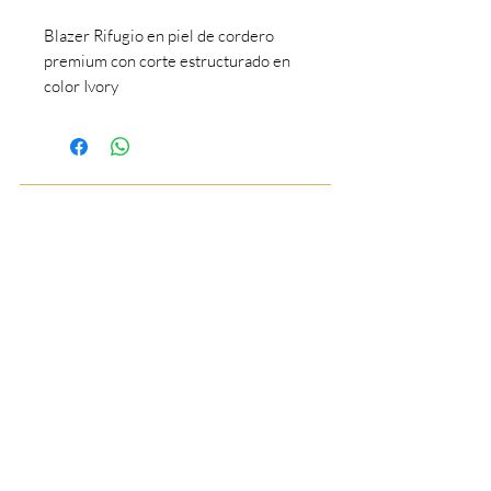
Blazer Rifugio en piel de cordero
premium con corte estructurado en
color Ivory
BOUTIQUE DE LUJO PARA CABALLEROS
55 7844 9901
55 7844 9901