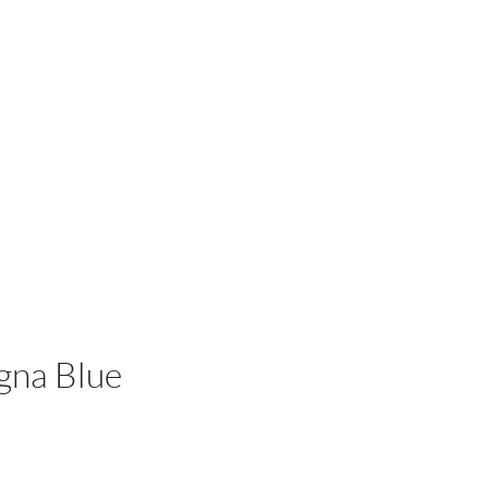
Iniciar sesión
gna Blue
cio