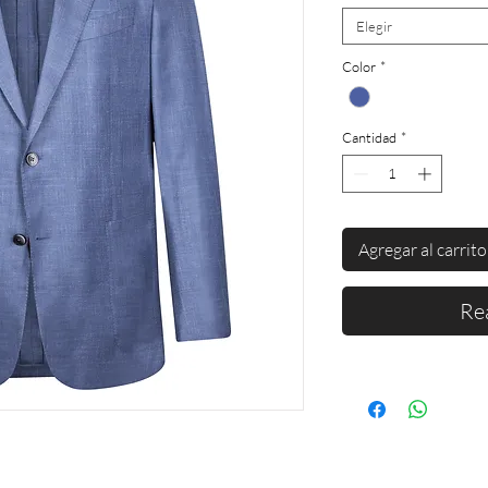
Elegir
Color
*
Cantidad
*
Agregar al carrito
Re