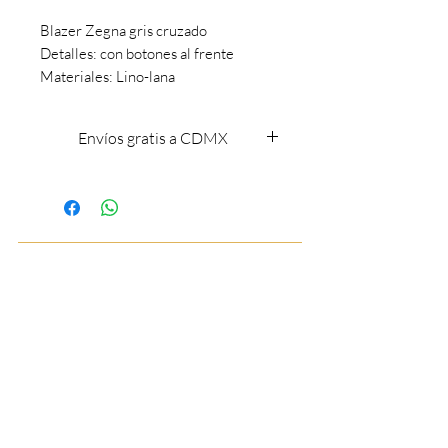
Blazer Zegna gris cruzado
Detalles: con botones al frente
Materiales: Lino-lana
Envíos gratis a CDMX
Envíos gratis a CDMX
BOUTIQUE DE LUJO PARA CABALLEROS
55 7844 9901
55 7844 9901