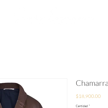
RVACIONES
JESÚS ESPINOSA
MEDIA
Chamarra
Pre
$18,900.00
Cantidad
*