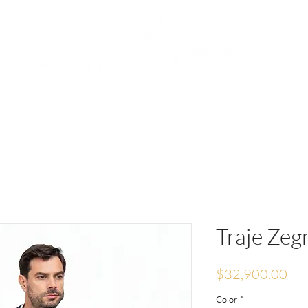
RVACIONES
JESÚS ESPINOSA
MEDIA
Traje Zeg
Pre
$32,900.00
Color
*