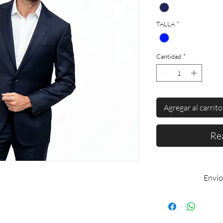
TALLA
*
Cantidad
*
Agregar al carrito
Re
Envío
Enví