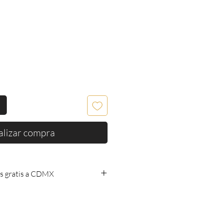
alizar compra
s gratis a CDMX
os gratis a CDMX