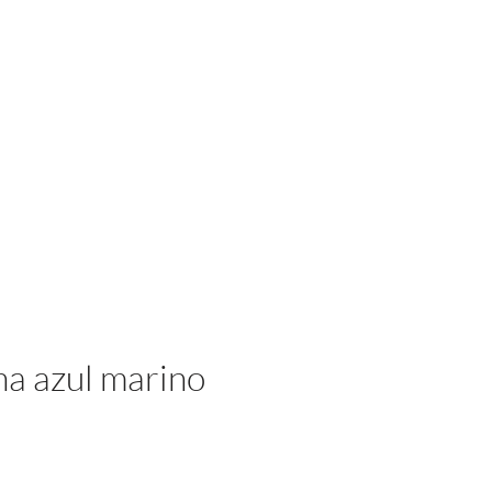
Iniciar sesión
na azul marino
cio