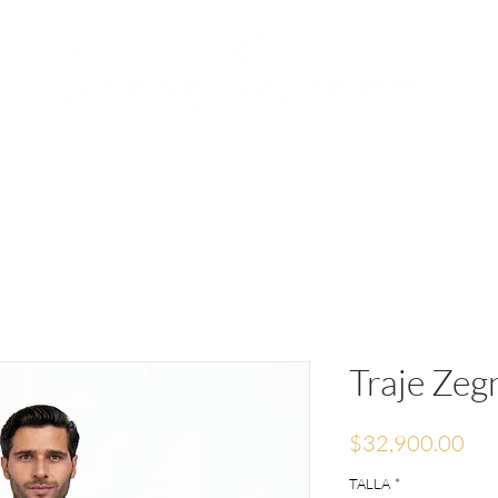
RVACIONES
JESÚS ESPINOSA
MEDIA
Traje Zeg
Pre
$32,900.00
TALLA
*