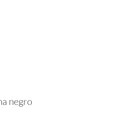
Iniciar sesión
na negro
cio