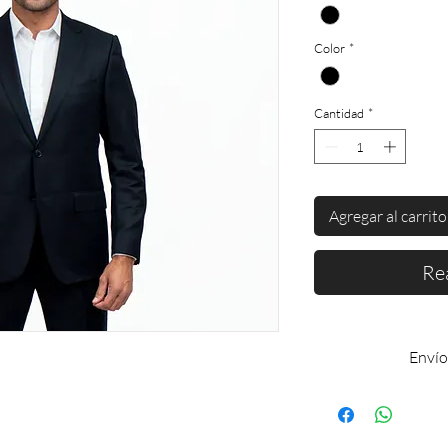
Color
*
Cantidad
*
Agregar al carrito
Re
Envío
Enví