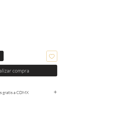
alizar compra
s gratis a CDMX
os gratis a CDMX