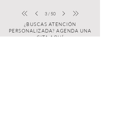
3
/
50
¿BUSCAS ATENCIÓN
PERSONALIZADA? AGENDA UNA
CITA AQUÍ
BOUTIQUE DE LUJO PARA CABALLEROS
55 7844 9901
55 7844 9901